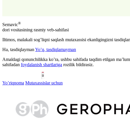
®
Semavic
dori vositasining rasmiy veb-sahifasi
Iltimos, malakali sog’liqni saqlash mutaxassisi ekanligingizni tasdiqla
Ha, tasdiqlayman
Yo’q, tasdiqlamayman
Amaldagi qonunchilikka ko’ra, ushbu sahifada taqdim etilgan ma’lumot
sahifadan
foydalanish shartlariga
rozilik bildirasiz.
Yo’riqnoma
Mutaxassislar uchun