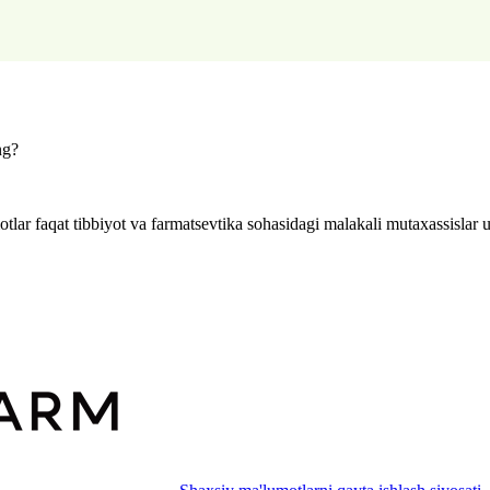
ng?
lar faqat tibbiyot va farmatsevtika sohasidagi malakali mutaxassislar 